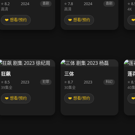
⭐ 8.2
2024
喜剧
⭐ 7.8
2024
喜剧
⭐ 8.
高清
高清
4K
❤️ 想看/预约
❤️ 想看/预约
❤
狂飙
三体
莲
⭐ 8.5
2023
犯罪
⭐ 8.7
2023
科幻
⭐ 8.
39集全
30集全
40
❤️ 想看/预约
❤️ 想看/预约
❤