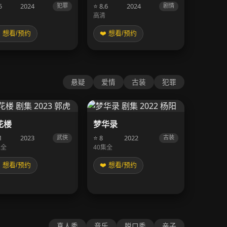
5
2024
犯罪
⭐ 8.6
2024
剧情
高清
️ 想看/预约
❤️ 想看/预约
悬疑
爱情
古装
犯罪
花楼
梦华录
1
2023
武侠
⭐ 8
2022
古装
集全
40集全
️ 想看/预约
❤️ 想看/预约
真人秀
音乐
脱口秀
亲子