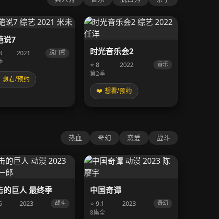
葩说7
时光音乐会2
8
2021
脱口秀
季
⭐ 8
2022
音乐
第2季
️ 想看/预约
❤️ 想看/预约
热血
奇幻
恋爱
战斗
击的巨人 最终季
中国奇谭
6
2023
战斗
⭐ 9.1
2023
奇幻
8集全